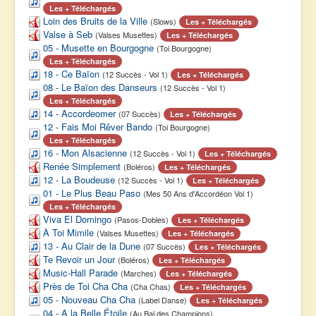
Les + Téléchargés
Loin des Bruits de la Ville
(Slows)
Les + Téléchargés
Valse à Seb
(Valses Musettes)
Les + Téléchargés
05 - Musette en Bourgogne
(Toi Bourgogne)
Les + Téléchargés
18 - Ce Baïon
(12 Succès - Vol 1)
Les + Téléchargés
08 - Le Baïon des Danseurs
(12 Succès - Vol 1)
Les + Téléchargés
14 - Accordeomer
(07 Succès)
Les + Téléchargés
12 - Fais Moi Rêver Bando
(Toi Bourgogne)
Les + Téléchargés
16 - Mon Alsacienne
(12 Succès - Vol 1)
Les + Téléchargés
Renée Simplement
(Boléros)
Les + Téléchargés
12 - La Boudeuse
(12 Succès - Vol 1)
Les + Téléchargés
01 - Le Plus Beau Paso
(Mes 50 Ans d'Accordéon Vol 1)
Les + Téléchargés
Viva El Domingo
(Pasos-Dobles)
Les + Téléchargés
À Toi Mimile
(Valses Musettes)
Les + Téléchargés
13 - Au Clair de la Dune
(07 Succès)
Les + Téléchargés
Te Revoir un Jour
(Boléros)
Les + Téléchargés
Music-Hall Parade
(Marches)
Les + Téléchargés
Près de Toi Cha Cha
(Cha Chas)
Les + Téléchargés
05 - Nouveau Cha Cha
(Label Danse)
Les + Téléchargés
04 - A la Belle Étoile
(Au Bal des Champions)