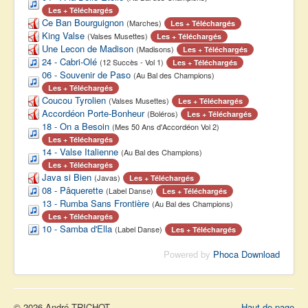
Les + Téléchargés
Ce Ban Bourguignon
(Marches)
Les + Téléchargés
King Valse
(Valses Musettes)
Les + Téléchargés
Une Lecon de Madison
(Madisons)
Les + Téléchargés
24 - Cabri-Olé
(12 Succès - Vol 1)
Les + Téléchargés
06 - Souvenir de Paso
(Au Bal des Champions)
Les + Téléchargés
Coucou Tyrolien
(Valses Musettes)
Les + Téléchargés
Accordéon Porte-Bonheur
(Boléros)
Les + Téléchargés
18 - On a Besoin
(Mes 50 Ans d'Accordéon Vol 2)
Les + Téléchargés
14 - Valse Italienne
(Au Bal des Champions)
Les + Téléchargés
Java si Bien
(Javas)
Les + Téléchargés
08 - Pâquerette
(Label Danse)
Les + Téléchargés
13 - Rumba Sans Frontière
(Au Bal des Champions)
Les + Téléchargés
10 - Samba d'Ella
(Label Danse)
Les + Téléchargés
Powered by
Phoca Download
© 2026 André TRICHOT
Haut de page