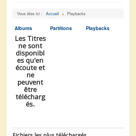
navigation
Accueil
Vous êtes ici :
Accueil
Playbacks
Albums
Facebook
Albums
Partitions
Playbacks
Les Titres
Partitions
ne sont
Playbacks
disponibl
Radios
es qu'en
écoute et
Vidéos
ne
Me Contacter
peuvent
être
télécharg
és.
Fichiers les plus téléchargés