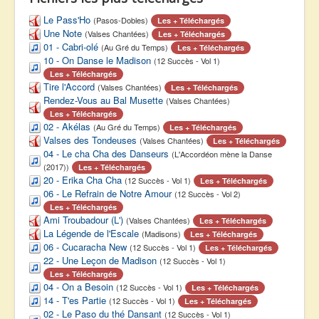
Le Pass'Ho
(Pasos-Dobles)
Les + Téléchargés
Une Note
(Valses Chantées)
Les + Téléchargés
01 - Cabri-olé
(Au Gré du Temps)
Les + Téléchargés
10 - On Danse le Madison
(12 Succès - Vol 1)
Les + Téléchargés
Tire l'Accord
(Valses Chantées)
Les + Téléchargés
Rendez-Vous au Bal Musette
(Valses Chantées)
Les + Téléchargés
02 - Akélas
(Au Gré du Temps)
Les + Téléchargés
Valses des Tondeuses
(Valses Chantées)
Les + Téléchargés
04 - Le cha Cha des Danseurs
(L'Accordéon mène la Danse
(2017))
Les + Téléchargés
20 - Erika Cha Cha
(12 Succès - Vol 1)
Les + Téléchargés
06 - Le Refrain de Notre Amour
(12 Succès - Vol 2)
Les + Téléchargés
Ami Troubadour (L')
(Valses Chantées)
Les + Téléchargés
La Légende de l'Escale
(Madisons)
Les + Téléchargés
06 - Cucaracha New
(12 Succès - Vol 1)
Les + Téléchargés
22 - Une Leçon de Madison
(12 Succès - Vol 1)
Les + Téléchargés
04 - On a Besoin
(12 Succès - Vol 1)
Les + Téléchargés
14 - T'es Partie
(12 Succès - Vol 1)
Les + Téléchargés
02 - Le Paso du thé Dansant
(12 Succès - Vol 1)