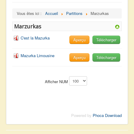
navigation
Accueil
Vous êtes ici :
Accueil
Partitions
Marzurkas
Albums
Marzurkas
Facebook
Partitions
C'est la Mazurka
Aperçu
Télécharger
Playbacks
Mazurka Limousine
Radios
Aperçu
Télécharger
Vidéos
Me Contacter
Afficher NUM
Powered by
Phoca Download