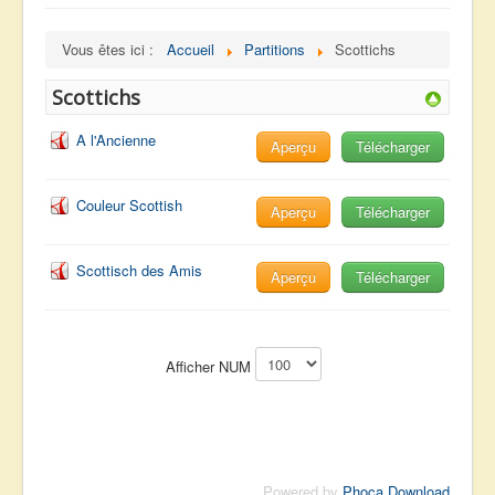
navigation
Accueil
Vous êtes ici :
Accueil
Partitions
Scottichs
Albums
Scottichs
Facebook
Partitions
A l'Ancienne
Aperçu
Télécharger
Playbacks
Couleur Scottish
Radios
Aperçu
Télécharger
Vidéos
Scottisch des Amis
Aperçu
Télécharger
Me Contacter
Afficher NUM
Powered by
Phoca Download